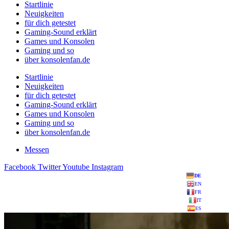
Startlinie
Neuigkeiten
für dich getestet
Gaming-Sound erklärt
Games und Konsolen
Gaming und so
über konsolenfan.de
Startlinie
Neuigkeiten
für dich getestet
Gaming-Sound erklärt
Games und Konsolen
Gaming und so
über konsolenfan.de
Messen
Facebook
Twitter
Youtube
Instagram
DE
EN
FR
IT
ES