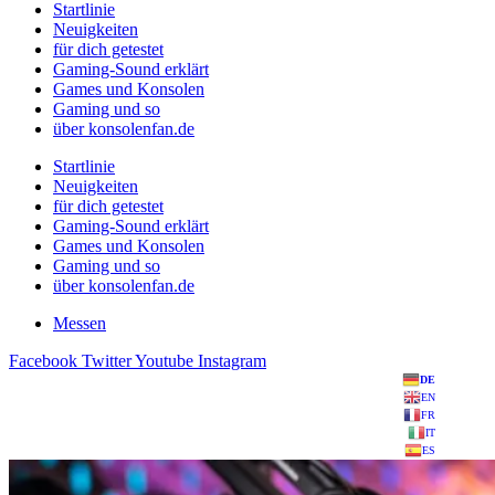
Startlinie
Neuigkeiten
für dich getestet
Gaming-Sound erklärt
Games und Konsolen
Gaming und so
über konsolenfan.de
Startlinie
Neuigkeiten
für dich getestet
Gaming-Sound erklärt
Games und Konsolen
Gaming und so
über konsolenfan.de
Messen
Facebook
Twitter
Youtube
Instagram
DE
EN
FR
IT
ES