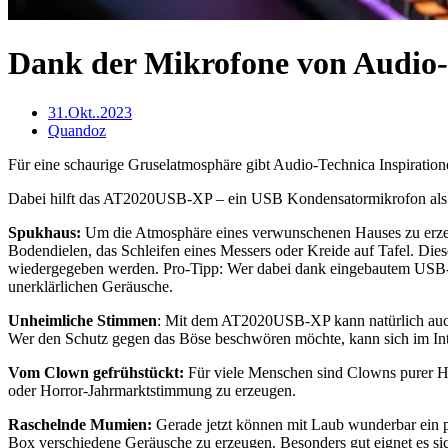
Dank der Mikrofone von Audio
31.Okt..2023
Quandoz
Für eine schaurige Gruselatmosphäre gibt Audio-Technica Inspiration
Dabei hilft das AT2020USB-XP – ein USB Kondensatormikrofon als o
Spukhaus:
Um die Atmosphäre eines verwunschenen Hauses zu erze
Bodendielen, das Schleifen eines Messers oder Kreide auf Tafel. Di
wiedergegeben werden. Pro-Tipp: Wer dabei dank eingebautem USB-A
unerklärlichen Geräusche.
Unheimliche Stimmen
: Mit dem AT2020USB-XP kann natürlich auch
Wer den Schutz gegen das Böse beschwören möchte, kann sich im Inter
Vom Clown gefrühstückt:
Für viele Menschen sind Clowns purer H
oder Horror-Jahrmarktstimmung zu erzeugen.
Raschelnde Mumien:
Gerade jetzt können mit Laub wunderbar ein pa
Box verschiedene Geräusche zu erzeugen. Besonders gut eignet es sic