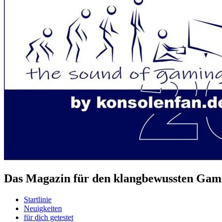
Das Magazin für den klangbewussten Game
Startlinie
Neuigkeiten
für dich getestet