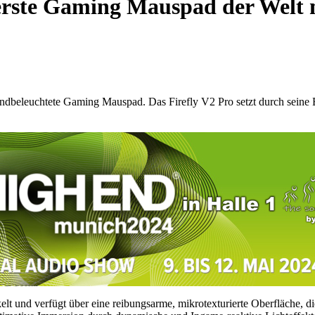
s erste Gaming Mauspad der Wel
ndbeleuchtete Gaming Mauspad. Das Firefly V2 Pro setzt durch seine Be
 und verfügt über eine reibungsarme, mikrotexturierte Oberfläche, die 