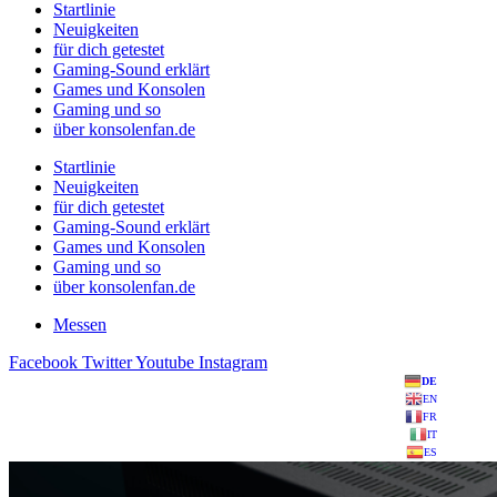
Startlinie
Neuigkeiten
für dich getestet
Gaming-Sound erklärt
Games und Konsolen
Gaming und so
über konsolenfan.de
Startlinie
Neuigkeiten
für dich getestet
Gaming-Sound erklärt
Games und Konsolen
Gaming und so
über konsolenfan.de
Messen
Facebook
Twitter
Youtube
Instagram
DE
EN
FR
IT
ES