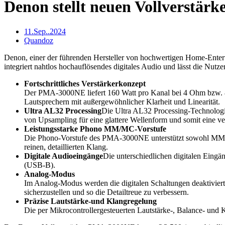
Denon stellt neuen Vollverstä
11.Sep..2024
Quandoz
Denon, einer der führenden Hersteller von hochwertigen Home-Entert
integriert nahtlos hochauflösendes digitales Audio und lässt die Nut
Fortschrittliches Verstärkerkonzept
Der PMA-3000NE liefert 160 Watt pro Kanal bei 4 Ohm bzw. 80
Lautsprechern mit außergewöhnlicher Klarheit und Linearität.
Ultra AL32 Processing
Die Ultra AL32 Processing-Technologie
von Upsampling für eine glattere Wellenform und somit eine v
Leistungsstarke Phono MM/MC-Vorstufe
Die Phono-Vorstufe des PMA-3000NE unterstützt sowohl MM- a
reinen, detaillierten Klang.
Digitale Audioeingänge
Die unterschiedlichen digitalen Ein
(USB-B).
Analog-Modus
Im Analog-Modus werden die digitalen Schaltungen deaktivier
sicherzustellen und so die Detailtreue zu verbessern.
Präzise Lautstärke-und Klangregelung
Die per Mikrocontrollergesteuerten Lautstärke-, Balance- und 