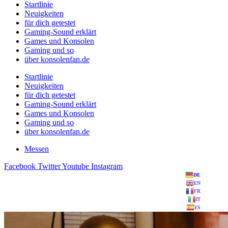
Startlinie
Neuigkeiten
für dich getestet
Gaming-Sound erklärt
Games und Konsolen
Gaming und so
über konsolenfan.de
Startlinie
Neuigkeiten
für dich getestet
Gaming-Sound erklärt
Games und Konsolen
Gaming und so
über konsolenfan.de
Messen
Facebook
Twitter
Youtube
Instagram
DE
EN
FR
IT
ES