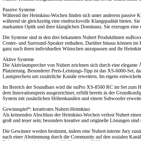
Passive Systeme
Während der Heimkino-Wochen finden sich unter anderem passive Kom
während sie gleichzeitig eine eindrucksvolle Klangqualität bieten. Si
markanten Optik und ihrer klanglichen Dominanz. Sie erzeugen eine
Die Systeme sind in den drei bekannten Nubert Produktlinien nuBoxx,
Center- und Surround-Speaker enthalten. Darüber hinaus können im 
ganz nach ihren individuellen Wünschen anzupassen und ihr Heimkino
Aktive Systeme
Die Aktivlautsprecher von Nubert zeichnen sich durch eine elegante
Platzierung. Besonderer Preis-Leistungs-Tipp ist das XS-6000-Set, d
Lautsprechern um zusätzliche Kanäle erweitern. Im eigens entwicke
Im Bereich der Soundbars wird die nuPro XS-8500 RC im Set zum He
dem Innovationspreis ausgezeichnet, erfüllt bereits in der Grundkonfi
System mit zusätzlichen Höhenkanälen und einem Subwoofer erweiter
Gewinnspiel*: kreativstes Nubert-Heimkino
Als krönenden Abschluss der Heimkino-Wochen verlost Nubert einen 
groß und teuer sein; besonders kreative und originelle Lösungen sind
Die Gewinner werden bestimmt, indem eine Nubert-interne Jury zunäc
nach einer Abstimmung durch die Community auf den sozialen Kanä