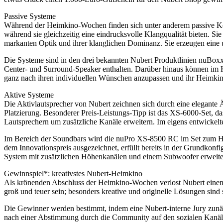
Passive Systeme
Während der Heimkino-Wochen finden sich unter anderem passive Kom
während sie gleichzeitig eine eindrucksvolle Klangqualität bieten. Si
markanten Optik und ihrer klanglichen Dominanz. Sie erzeugen eine
Die Systeme sind in den drei bekannten Nubert Produktlinien nuBoxx,
Center- und Surround-Speaker enthalten. Darüber hinaus können im 
ganz nach ihren individuellen Wünschen anzupassen und ihr Heimkino
Aktive Systeme
Die Aktivlautsprecher von Nubert zeichnen sich durch eine elegante
Platzierung. Besonderer Preis-Leistungs-Tipp ist das XS-6000-Set, d
Lautsprechern um zusätzliche Kanäle erweitern. Im eigens entwicke
Im Bereich der Soundbars wird die nuPro XS-8500 RC im Set zum He
dem Innovationspreis ausgezeichnet, erfüllt bereits in der Grundkonfi
System mit zusätzlichen Höhenkanälen und einem Subwoofer erweiter
Gewinnspiel*: kreativstes Nubert-Heimkino
Als krönenden Abschluss der Heimkino-Wochen verlost Nubert einen 
groß und teuer sein; besonders kreative und originelle Lösungen sind
Die Gewinner werden bestimmt, indem eine Nubert-interne Jury zunäc
nach einer Abstimmung durch die Community auf den sozialen Kanä