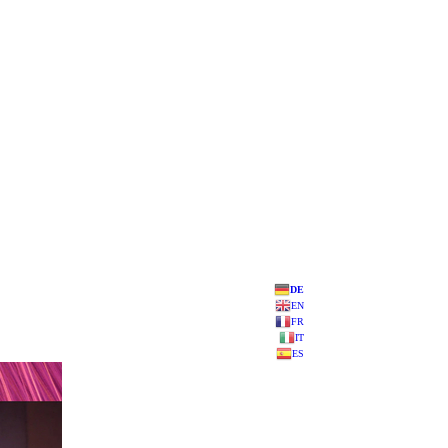
DE
EN
FR
IT
ES