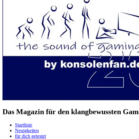
Das Magazin für den klangbewussten Game
Startlinie
Neuigkeiten
für dich getestet