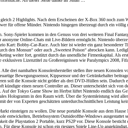
röffentliche. An dieser Stelle danke an Sinan …
06 gleich 2 Highlights. Nach dem Erscheinen der X-Box 360 noch zum 
power für offene Münder. Nintendo hingegen überzeugt durch ein völlig 
len. Sony-Spieler kommen in den Genuss von drei weiteren Final Fantas
er anonyme Online-Chats mit Live-Bildern ermöglicht. Nintendo überz
 Kart: Bobby-Car-Race. Auch hier ist wieder ein ganz besonderer Tite
„Durch den Monsun“ oder auch „Sweetest Poison“ abrocken kann. Ledigli
rketing weiter fort, gestützt durch das unendliche Firmenkapital. Als e
e exklusiven Lizenztitel zu Großereignissen wie Paralympics 2008, Fi
le drei namhaften Konsolenhersteller stellen ihre neuen Konsolen vor.
 neuartige Bewegungssensor, Kippsensor und der Getränkehalter beitrag
en soll die Konsole nicht größer als drei DVD-Hüllen sein. Dadurch erh
t kündigte einen neuen Controller an. Dieser unterscheidet sich von d
 Auf der Tokyo Game Show im Herbst lüftet Nintendo endlich das Geh
nales Hologramm in den Raum wirft. Über die Systemleistung wird alle
it der von Experten geschätzten unterdurchschnittlichen Leistung kei
arkt einsteigen zu wollen. Die neue portable Konsole aus dem Hause 
sole entwickelten, Betriebssystem Outsideofthe-Windows ausgestattet s
keit die Playstation 2 Portable, kurz PS2P vor. Diese Konsole bestich
 Für diese Konsole ist schon ein riesiges Spiele Line-Up angekündig