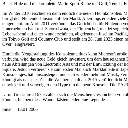
Black Hole und die komplette Mario Sport Reihe mit Golf, Tennis, 
Im Winter 2010 erscheinen dann endlich die neuen Heimkonsolen. Mi
bringt den Nintendo-Illusion auf den Markt. Allerdings erleiden vie
eingereicht. Im April 2011 verkündet das Gericht das für Nintendo v
Unternehmen bankrott. Satoru Iwata, der Firmenchef, meldet sogleic
Lebensabend auf einer wunderschönen, abgelegenen Insel im Pazifik,
im Tokyo Golf and Country Club und stellt am 28. Juni 2023 einen neue
Over“ eingraviert.
Durch die Neugestaltung des Konsolenmarktes kann Microsoft große 
verbucht, wird das neue Geld gleich investiert, um dem hauseigenen
neue Abteilungen von Electronic Arts und mit der Entwicklung der 
Square. Jedoch verlieren sie zum ersten Mal auch Marktanteile in Ja
Konsolengeschäft auszusteigen und sich wieder mehr auf Musik, Fe
kündigt als nächstes Ziel die Weltherrschaft an. 2015 veröffentlicht M
entwickelt und verweigert den Hype um die neue Konsole. Die EA-B
… und im Jahre 2167 erzählen sich die Menschen Geschichten von al
können, bleiben diese Wunderkästen leider eine Legende …
Sinan – 13.01.2006