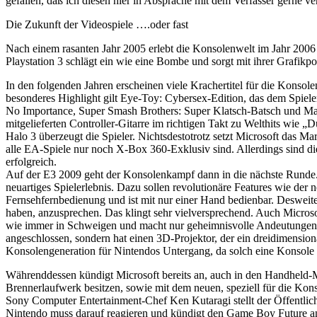
gefallen, daß ich diesen hier in Absprache mit dem Verfasser gerne ve
Die Zukunft der Videospiele ….oder fast
Nach einem rasanten Jahr 2005 erlebt die Konsolenwelt im Jahr 20
Playstation 3 schlägt ein wie eine Bombe und sorgt mit ihrer Grafik
In den folgenden Jahren erscheinen viele Krachertitel für die Konso
besonderes Highlight gilt Eye-Toy: Cybersex-Edition, das dem Spiel
No Importance, Super Smash Brothers: Super Klatsch-Batsch und Mario
mitgelieferten Controller-Gitarre im richtigen Takt zu Welthits wie 
Halo 3 überzeugt die Spieler. Nichtsdestotrotz setzt Microsoft das Ma
alle EA-Spiele nur noch X-Box 360-Exklusiv sind. Allerdings sind di
erfolgreich.
Auf der E3 2009 geht der Konsolenkampf dann in die nächste Runde. Al
neuartiges Spielerlebnis. Dazu sollen revolutionäre Features wie der
Fernsehfernbedienung und ist mit nur einer Hand bedienbar. Desweiter
haben, anzusprechen. Das klingt sehr vielversprechend. Auch Microsof
wie immer in Schweigen und macht nur geheimnisvolle Andeutungen.
angeschlossen, sondern hat einen 3D-Projektor, der ein dreidimensio
Konsolengeneration für Nintendos Untergang, da solch eine Konsole m
Währenddessen kündigt Microsoft bereits an, auch in den Handheld-M
Brennerlaufwerk besitzen, sowie mit dem neuen, speziell für die Kon
Sony Computer Entertainment-Chef Ken Kutaragi stellt der Öffentlich
Nintendo muss darauf reagieren und kündigt den Game Boy Future an.