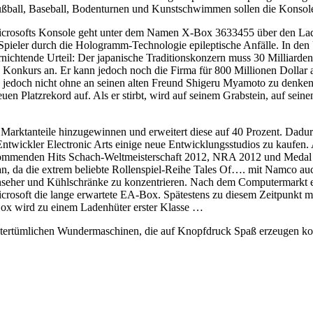
Fußball, Baseball, Bodenturnen und Kunstschwimmen sollen die Konsol
crosofts Konsole geht unter dem Namen X-Box 3633455 über den Ladent
le Spieler durch die Hologramm-Technologie epileptische Anfälle. In 
ernichtende Urteil: Der japanische Traditionskonzern muss 30 Milliarde
h Konkurs an. Er kann jedoch noch die Firma für 800 Millionen Dollar
 jedoch nicht ohne an seinen alten Freund Shigeru Myamoto zu denken.
n Platzrekord auf. Als er stirbt, wird auf seinem Grabstein, auf seinen
Marktanteile hinzugewinnen und erweitert diese auf 40 Prozent. Dadu
 Entwickler Electronic Arts einige neue Entwicklungsstudios zu kauf
kommenden Hits Schach-Weltmeisterschaft 2012, NRA 2012 und Medal Of 
pan, da die extrem beliebte Rollenspiel-Reihe Tales Of…. mit Namco au
rnseher und Kühlschränke zu konzentrieren. Nach dem Computermarkt 
icrosoft die lange erwartete EA-Box. Spätestens zu diesem Zeitpunkt mer
ox wird zu einem Ladenhüter erster Klasse …
tertümlichen Wundermaschinen, die auf Knopfdruck Spaß erzeugen konn