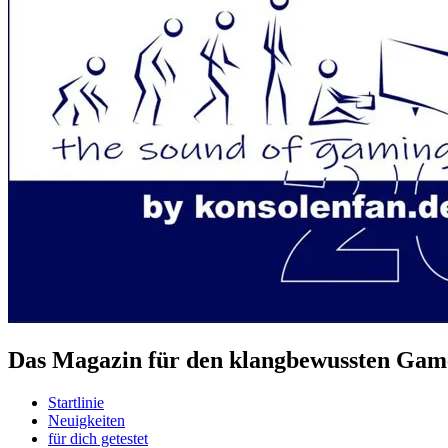
Das Magazin für den klangbewussten Game
Startlinie
Neuigkeiten
für dich getestet