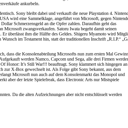
enverkäufe ankurbeln.
isch. Sony bleibt dabei und verkauft die neue Playstation 4. Ninten
den USA wird eine Sammelklage, angeführt von Microsoft, gegen Nintend
n Dollar Schmerzensgeld an die Opfer zahlen. Daraufhin geht das
 an Microsoft zwangsverkaufen. Satoru Iwata begeht damit seinen
 Er überlässt ihm die Hälfte des Geldes. Shigeru Myamoto wird Mitgl
 Wunsch im Testament hin, statt der traditionellen Inschrift „R.I.P.“ „
rch, dass die Konsolenabteilung Microsofts nun zum ersten Mal Gewin
en. Aufgekauft werden Namco, Capcom und Sega, alle drei Firmen werde
Honor: It’s Still War!!! beauftragt. Sony klammert sich hingegen an
ch zur X-Box gewechselt ist. Als Folge gibt Sony bekannt, aus dem
erlangt Microsoft nun auch auf dem Konsolenmarkt das Monopol und
kt aber der letzte Spielefreak, dass Electronic Arts nur Mistspiele
ten. Da die alten Aufzeichnungen aber nicht entschlüsselt werden