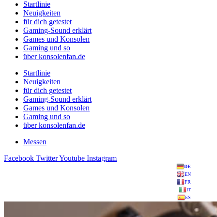
Startlinie
Neuigkeiten
für dich getestet
Gaming-Sound erklärt
Games und Konsolen
Gaming und so
über konsolenfan.de
Startlinie
Neuigkeiten
für dich getestet
Gaming-Sound erklärt
Games und Konsolen
Gaming und so
über konsolenfan.de
Messen
Facebook
Twitter
Youtube
Instagram
DE
EN
FR
IT
ES