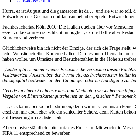
Team-konsolenfan
Hurra, es ist August und die gamescom ist da … und sie war so toll, 
Entwicklern ins Gespräch und fachsimpelt über Spiele, Entwicklunge
Fachbesuchertag Köln 2010: Die Hallen quellen über vor Menschen, War
essen zu bekommen ist schlicht unmöglich, da die Hälfte aller Restau
Stunden sind verloren …
Glücklicherweise bin ich nicht der Einzige, der sich die Frage stellt,
jeder Websitebetreiber Karten erhalten. Da dies auch Thema bei unser
haben wollte, um Umsätze und Besucherzahlen in die Höhe zu treiben
„Leider gibt es immer wieder Besucher die versuchen unsere Fachbes
Visitenkarten, Anschreiben der Firma etc. als Fachbesucher legitimie
durchgeführt (entweder an den Eingängen oder im Durchgang zur bus
Gerade an einem Fachbesucher- und Medientag versuchen auch jugend
Vergabe von Eintrittskartengutscheinen an den „falschen“ Personenk
Tja, das kann aber so nicht stimmen, denn wir mussten uns an keiner 
erscheint mir doch eher wie ein schlechter Scherz, denn Karten beko
auf Besserung im nächsten Jahr.
Aber selbstverständlich hatte trotz des Frusts am Mittwoch die Mess
FIFA 11 entsprechend zu bewerben.