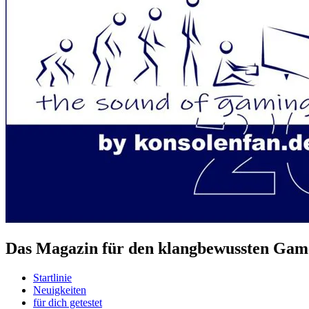
Das Magazin für den klangbewussten Game
Startlinie
Neuigkeiten
für dich getestet