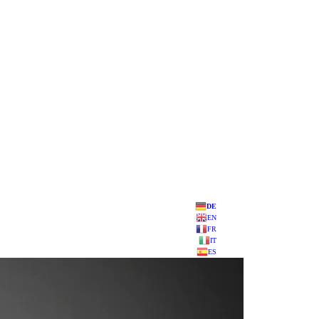
DE
EN
FR
IT
ES