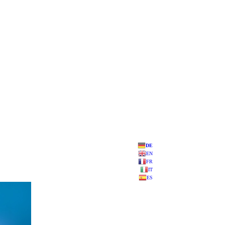
DE
EN
FR
IT
ES