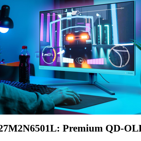
a 27M2N6501L: Premium QD-OLED