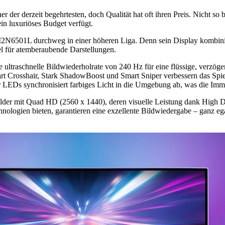
der derzeit begehrtesten, doch Qualität hat oft ihren Preis. Nicht s
n luxuriöses Budget verfügt.
27M2N6501L durchweg in einer höheren Liga. Denn sein Display kombi
el für atemberaubende Darstellungen.
die ultraschnelle Bildwiederholrate von 240 Hz für eine flüssige, verz
art Crosshair, Stark ShadowBoost und Smart Sniper verbessern das Spiel
 LEDs synchronisiert farbiges Licht in die Umgebung ab, was die Imme
Bilder mit Quad HD (2560 x 1440), deren visuelle Leistung dank High D
hnologien bieten, garantieren eine exzellente Bildwiedergabe – ganz ega