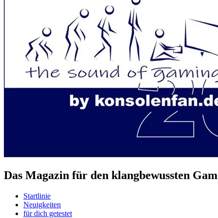
Das Magazin für den klangbewussten Game
Startlinie
Neuigkeiten
für dich getestet