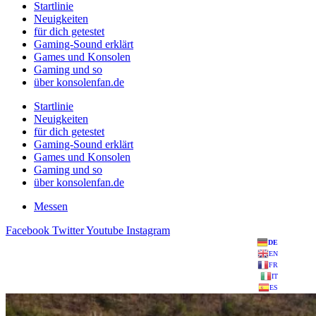
Startlinie
Neuigkeiten
für dich getestet
Gaming-Sound erklärt
Games und Konsolen
Gaming und so
über konsolenfan.de
Startlinie
Neuigkeiten
für dich getestet
Gaming-Sound erklärt
Games und Konsolen
Gaming und so
über konsolenfan.de
Messen
Facebook
Twitter
Youtube
Instagram
DE
EN
FR
IT
ES