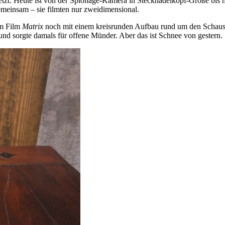
zt. Heute ist von der Spionage-Kamera in Stecknadelkopf-Größe bis hin
emeinsam – sie filmten nur zweidimensional.
im Film
Matrix
noch mit einem kreisrunden Aufbau rund um den Schausp
und sorgte damals für offene Münder. Aber das ist Schnee von gestern.