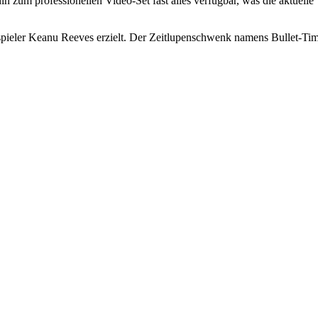
 zum professionellen Video-Set fast alles verfügbar, was die aktuelle
ieler Keanu Reeves erzielt. Der Zeitlupenschwenk namens Bullet-Ti