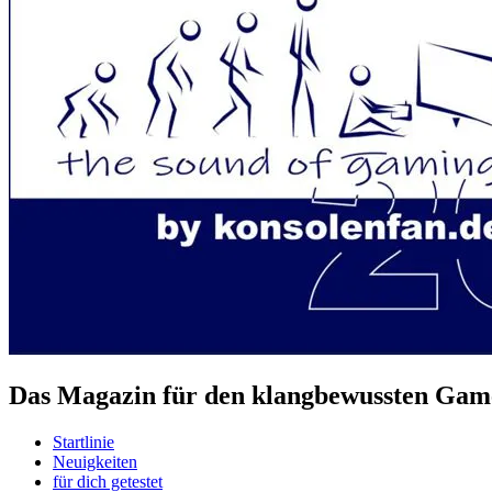
Das Magazin für den klangbewussten Game
Startlinie
Neuigkeiten
für dich getestet