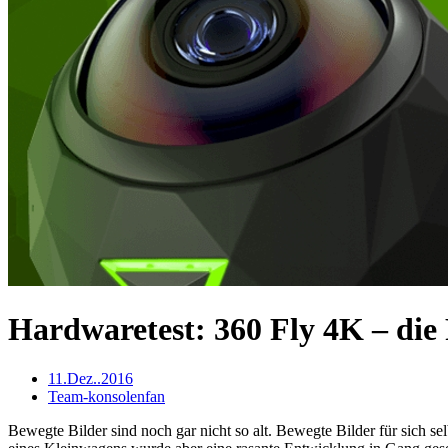
Hardwaretest: 360 Fly 4K – die
11.Dez..2016
Team-konsolenfan
Bewegte Bilder sind noch gar nicht so alt. Bewegte Bilder für sich se