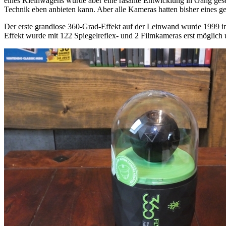
eines Kleinwagens wurde aber eine rasante Entwicklung in Gang geset
Technik eben anbieten kann. Aber alle Kameras hatten bisher eines g
Der erste grandiose 360-Grad-Effekt auf der Leinwand wurde 1999 
Effekt wurde mit 122 Spiegelreflex- und 2 Filmkameras erst möglich 