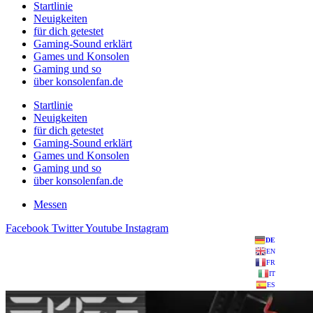
Startlinie
Neuigkeiten
für dich getestet
Gaming-Sound erklärt
Games und Konsolen
Gaming und so
über konsolenfan.de
Startlinie
Neuigkeiten
für dich getestet
Gaming-Sound erklärt
Games und Konsolen
Gaming und so
über konsolenfan.de
Messen
Facebook
Twitter
Youtube
Instagram
DE
EN
FR
IT
ES