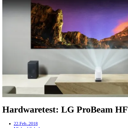
Hardwaretest: LG ProBeam HF8
22.Feb..2018