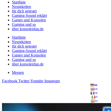
Startlinie
Neuigkeiten
für dich getestet
Gaming-Sound erklärt
Games und Konsolen
Gaming und so
über konsolenfan.de
Startlinie
Neuigkeiten
für dich getestet
Gaming-Sound erklärt
Games und Konsolen
Gaming und so
über konsolenfan.de
Messen
Facebook
Twitter
Youtube
Instagram
DE
EN
FR
IT
ES