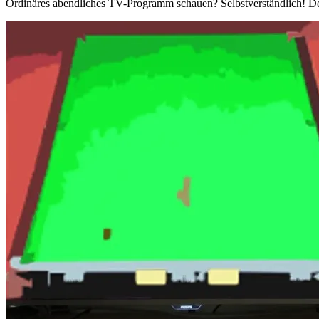
Ordinäres abendliches TV-Programm schauen? Selbstverständlich! De