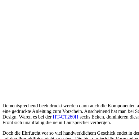
Dementsprechend beeindruckt werden dann auch die Komponenten aus 
eine gedruckte Anleitung zum Vorschein. Anscheinend hat man bei S
Design. Waren es bei der
HT-CT260H
sechs Ecken, dominieren diesm
Front sich unauffällig die neun Lautsprecher verbergen.
Doch die Ehrfurcht vor so viel handwerklichem Geschick endet in dem
auf den Produktfotos nicht zu sehen. Die hier dargestellte Vorwandm