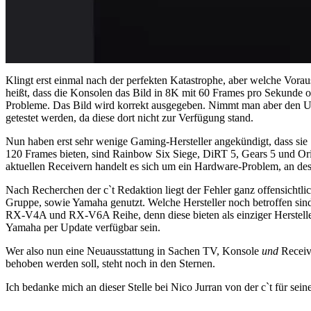
Klingt erst einmal nach der perfekten Katastrophe, aber welche Vo
heißt, dass die Konsolen das Bild in 8K mit 60 Frames pro Sekunde o
Probleme. Das Bild wird korrekt ausgegeben. Nimmt man aber den Umw
getestet werden, da diese dort nicht zur Verfügung stand.
Nun haben erst sehr wenige Gaming-Hersteller angekündigt, dass sie 
120 Frames bieten, sind Rainbow Six Siege, DiRT 5, Gears 5 und Ori
aktuellen Receivern handelt es sich um ein Hardware-Problem, an des
Nach Recherchen der c`t Redaktion liegt der Fehler ganz offensicht
Gruppe, sowie Yamaha genutzt. Welche Hersteller noch betroffen sind b
RX-V4A und RX-V6A Reihe, denn diese bieten als einziger Hersteller
Yamaha per Update verfügbar sein.
Wer also nun eine Neuausstattung in Sachen TV, Konsole
und
Receive
behoben werden soll, steht noch in den Sternen.
Ich bedanke mich an dieser Stelle bei Nico Jurran von der c`t für sei