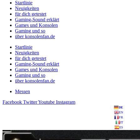
Startlinie
Neuigkeiten
für dich getestet
Gaming-Sound erklärt
Games und Konsolen
Gaming und so
über konsolenfan.de
Startlinie
Neuigkeiten
für dich getestet
Gaming-Sound erklärt
Games und Konsolen
Gaming und so
über konsolenfan.de
Messen
Facebook
Twitter
Youtube
Instagram
DE
EN
FR
IT
ES