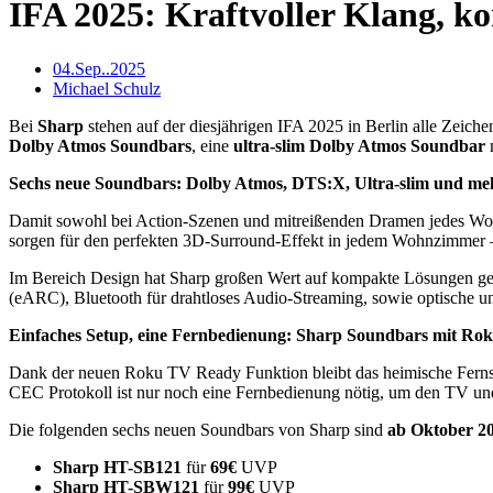
IFA 2025: Kraftvoller Klang, k
04.Sep..2025
Michael Schulz
Bei
Sharp
stehen auf der diesjährigen IFA 2025 in Berlin alle Zeich
Dolby Atmos Soundbars
, eine
ultra-slim Dolby Atmos Soundbar
m
Sechs neue Soundbars: Dolby Atmos, DTS:X, Ultra-slim und me
Damit sowohl bei Action-Szenen und mitreißenden Dramen jedes Wort
sorgen für den perfekten 3D-Surround-Effekt in jedem Wohnzimmer –
Im Bereich Design hat Sharp großen Wert auf kompakte Lösungen gele
(eARC), Bluetooth für drahtloses Audio-Streaming, sowie optische
Einfaches Setup, eine Fernbedienung: Sharp Soundbars mit R
Dank der neuen Roku TV Ready Funktion bleibt das heimische Fernse
CEC Protokoll ist nur noch eine Fernbedienung nötig, um den TV und 
Die folgenden sechs neuen Soundbars von Sharp sind
ab Oktober 2
Sharp HT-SB121
für
69€
UVP
Sharp HT-SBW121
für
99€
UVP