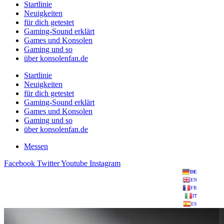
Startlinie
Neuigkeiten
für dich getestet
Gaming-Sound erklärt
Games und Konsolen
Gaming und so
über konsolenfan.de
Startlinie
Neuigkeiten
für dich getestet
Gaming-Sound erklärt
Games und Konsolen
Gaming und so
über konsolenfan.de
Messen
Facebook
Twitter
Youtube
Instagram
DE
EN
FR
IT
ES