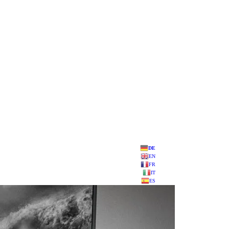
DE
EN
FR
IT
ES