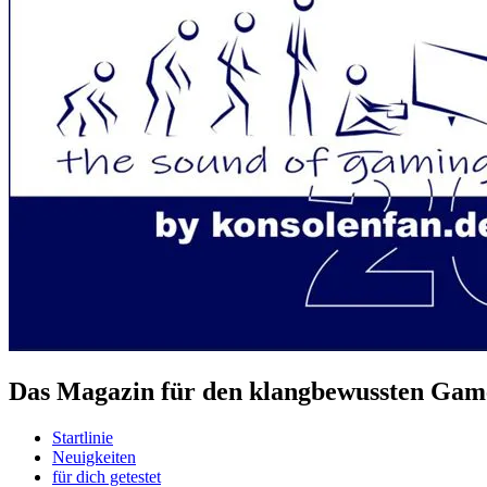
Das Magazin für den klangbewussten Game
Startlinie
Neuigkeiten
für dich getestet