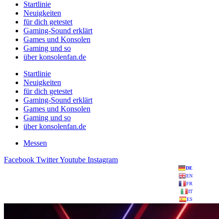
Startlinie
Neuigkeiten
für dich getestet
Gaming-Sound erklärt
Games und Konsolen
Gaming und so
über konsolenfan.de
Startlinie
Neuigkeiten
für dich getestet
Gaming-Sound erklärt
Games und Konsolen
Gaming und so
über konsolenfan.de
Messen
Facebook
Twitter
Youtube
Instagram
DE
EN
FR
IT
ES