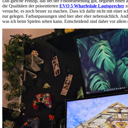
Das gleiche Prinzip, das bei der Fotobearbeitung gilt, begleitet ei
die Qualitäten der präsentierten
EVO 5 Wharfedale Lautsprecher
z
versuche, es noch besser zu machen. Dass ich dafür nicht mit eine
nur gelegen. Farbanpassungen sind hier aber eher nebensächlich. And
was ich beim Spielen sehen kann. Entscheidend sind daher vor allem 