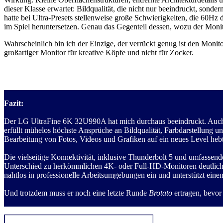
dieser Klasse erwartet: Bildqualität, die nicht nur beeindruckt, sonde
hatte bei Ultra-Presets stellenweise große Schwierigkeiten, die 60H
im Spiel heruntersetzen. Genau das Gegenteil dessen, wozu der Monit
Wahrscheinlich bin ich der Einzige, der verrückt genug ist den Moni
großartiger Monitor für kreative Köpfe und nicht für Zocker.
Fazit:
Der LG UltraFine 6K 32U990A hat mich durchaus beeindruckt. Auch we
erfüllt mühelos höchste Ansprüche an Bildqualität, Farbdarstellung un
Bearbeitung von Fotos, Videos und Grafiken auf ein neues Level hebt
Die vielseitige Konnektivität, inklusive Thunderbolt 5 und umfassen
Unterschied zu herkömmlichen 4K- oder Full-HD-Monitoren deutlich: f
nahtlos in professionelle Arbeitsumgebungen ein und unterstützt einen
Und trotzdem muss er noch eine letzte Runde
Brotato
ertragen, bevor