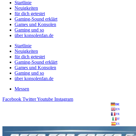
Startlinie
Neuigkeiten
für dich getestet
Gaming-Sound erklärt
Games und Konsolen
Gaming und so
über konsolenfan.de
Startlinie
Neuigkeiten
für dich getestet
Gaming-Sound erklärt
Games und Konsolen
Gaming und so
über konsolenfan.de
Messen
Facebook
Twitter
Youtube
Instagram
DE
EN
FR
IT
ES