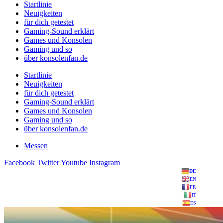
Startlinie
Neuigkeiten
für dich getestet
Gaming-Sound erklärt
Games und Konsolen
Gaming und so
über konsolenfan.de
Startlinie
Neuigkeiten
für dich getestet
Gaming-Sound erklärt
Games und Konsolen
Gaming und so
über konsolenfan.de
Messen
Facebook
Twitter
Youtube
Instagram
DE
EN
FR
IT
ES