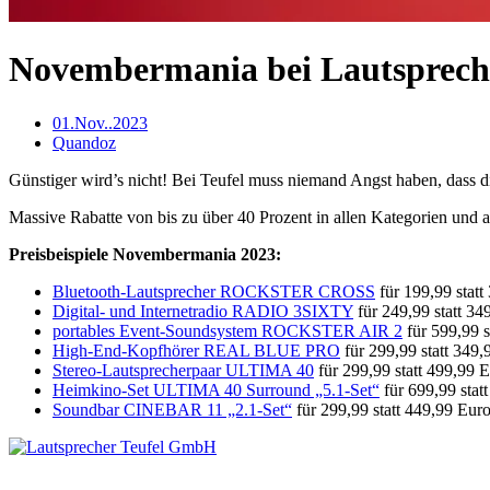
Novembermania bei Lautspreche
01.Nov..2023
Quandoz
Günstiger wird’s nicht! Bei Teufel muss niemand Angst haben, dass 
Massive Rabatte von bis zu über 40 Prozent in allen Kategorien und au
Preisbeispiele Novembermania 2023:
Bluetooth-Lautsprecher ROCKSTER CROSS
für 199,99 stat
Digital- und Internetradio RADIO 3SIXTY
für 249,99 statt 34
portables Event-Soundsystem ROCKSTER AIR 2
für 599,99 s
High-End-Kopfhörer REAL BLUE PRO
für 299,99 statt 349,
Stereo-Lautsprecherpaar ULTIMA 40
für 299,99 statt 499,99 
Heimkino-Set ULTIMA 40 Surround „5.1-Set“
für 699,99 stat
Soundbar CINEBAR 11 „2.1-Set“
für 299,99 statt 449,99 Eur