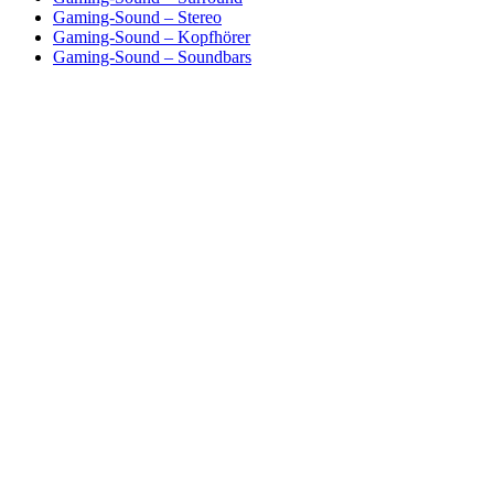
Gaming-Sound – Stereo
Gaming-Sound – Kopfhörer
Gaming-Sound – Soundbars