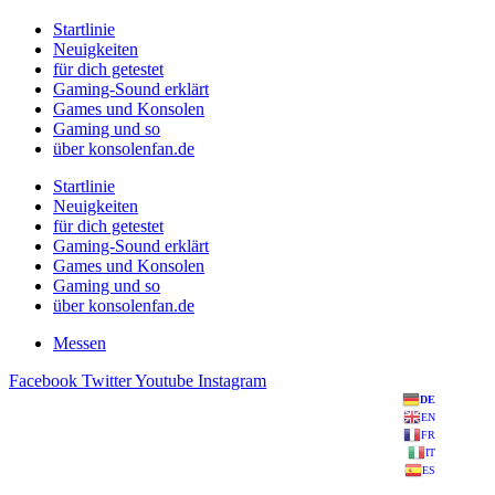
Startlinie
Neuigkeiten
für dich getestet
Gaming-Sound erklärt
Games und Konsolen
Gaming und so
über konsolenfan.de
Startlinie
Neuigkeiten
für dich getestet
Gaming-Sound erklärt
Games und Konsolen
Gaming und so
über konsolenfan.de
Messen
Facebook
Twitter
Youtube
Instagram
DE
EN
FR
IT
ES