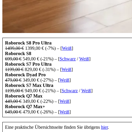
Roborock S8 Pro Ultra
1499,00 €
1399,00 € (-7%) – [
Weiß
]
Roborock S8
699,00 €
549,00 € (-21%) – [
Schwarz
/
Weiß
]
Roborock S7 Pro Ultra
1199,00 €
829,00 € (-31%) – [
Weiß
]
Roborock Dyad Pro
479,00 €
349,00 € (-27%) – [
Weiß
]
Roborock S7 Max Ultra
1199,00 €
949,00 € (-21%) – [
Schwarz
/
Weiß
]
Roborock Q7 Max
449,00 €
349,00 € (-22%) – [
Weiß
]
Roborock Q7 Max+
649,00 €
479,00 € (-26%) – [
Weiß
]
Eine praktische Übersichtsseite finden Sie übrigens
hier
.