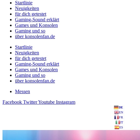
Startlinie
Neuigkeiten
für dich getestet
Gaming-Sound erklärt
Games und Konsolen
Gaming und so
über konsolenfan.de
Startlinie
Neuigkeiten
für dich getestet
Gaming-Sound erklärt
Games und Konsolen
Gaming und so
über konsolenfan.de
Messen
Facebook
Twitter
Youtube
Instagram
DE
EN
FR
IT
ES