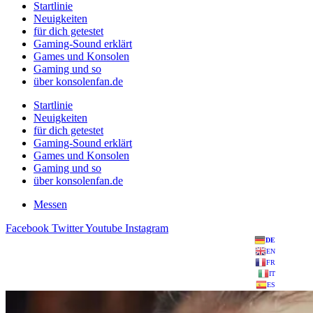
Startlinie
Neuigkeiten
für dich getestet
Gaming-Sound erklärt
Games und Konsolen
Gaming und so
über konsolenfan.de
Startlinie
Neuigkeiten
für dich getestet
Gaming-Sound erklärt
Games und Konsolen
Gaming und so
über konsolenfan.de
Messen
Facebook
Twitter
Youtube
Instagram
DE
EN
FR
IT
ES