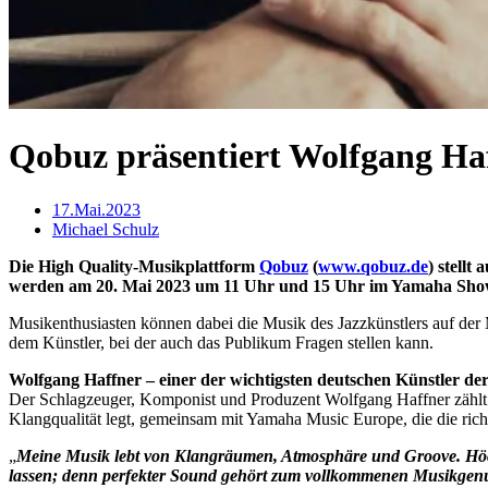
Qobuz präsentiert Wolfgang Ha
17.Mai.2023
Michael Schulz
Die High Quality-Musikplattform
Qobuz
(
www.qobuz.de
) stell
werden am
20. Mai 2023
um 11 Uhr und 15 Uhr im Yamaha Showr
Musikenthusiasten können dabei die Musik des Jazzkünstlers auf der
dem Künstler, bei der auch das Publikum Fragen stellen kann.
Wolfgang Haffner – einer der wichtigsten deutschen Künstler der
Der Schlagzeuger, Komponist und Produzent Wolfgang Haffner zählt 
Klangqualität legt, gemeinsam mit Yamaha Music Europe, die die ric
„
Meine Musik lebt von Klangräumen, Atmosphäre und Groove. Höchst
lassen; denn perfekter Sound gehört zum vollkommenen Musikgenu