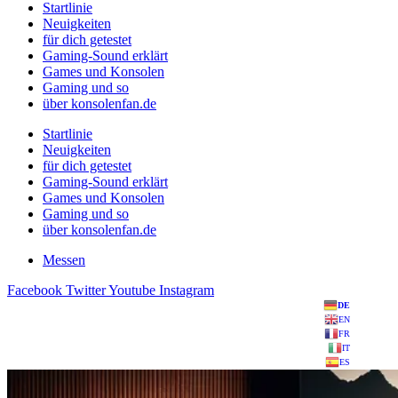
Startlinie
Neuigkeiten
für dich getestet
Gaming-Sound erklärt
Games und Konsolen
Gaming und so
über konsolenfan.de
Startlinie
Neuigkeiten
für dich getestet
Gaming-Sound erklärt
Games und Konsolen
Gaming und so
über konsolenfan.de
Messen
Facebook
Twitter
Youtube
Instagram
DE
EN
FR
IT
ES