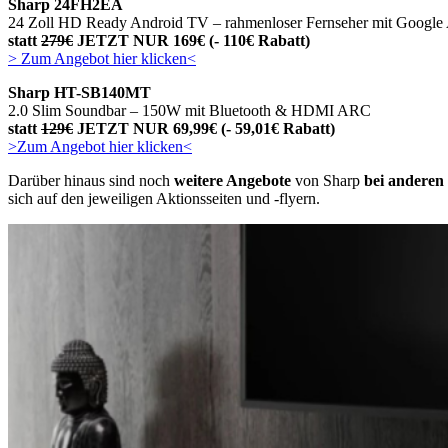
Sharp
24FH2EA
24 Zoll HD Ready Android TV – rahmenloser Fernseher mit Google 
statt
279€
JETZT NUR 169€ (- 110€ Rabatt)
> Zum Angebot hier klicken<
Sharp
HT-SB140MT
2.0 Slim Soundbar – 150W mit Bluetooth & HDMI ARC
statt
129€
JETZT NUR 69,99€ (- 59,01€ Rabatt)
>Zum Angebot hier klicken<
Darüber hinaus sind noch
weitere Angebote
von Sharp
bei anderen
sich auf den jeweiligen Aktionsseiten und -flyern.