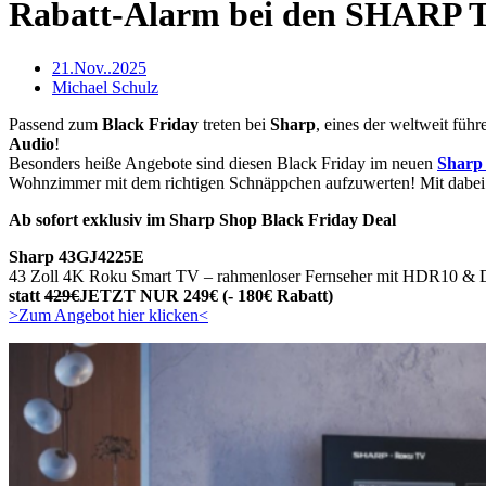
Rabatt-Alarm bei den SHARP T
21.Nov..2025
Michael Schulz
Passend zum
Black Friday
treten bei
Sharp
, eines der weltweit fü
Audio
!
Besonders heiße Angebote sind diesen Black Friday im neuen
Sharp
Wohnzimmer mit dem richtigen Schnäppchen aufzuwerten! Mit dabei
Ab sofort exklusiv im Sharp Shop Black Friday Deal
Sharp
43GJ4225E
43 Zoll 4K Roku Smart TV – rahmenloser Fernseher mit HDR10 & 
statt
429€
JETZT NUR 249€ (- 180€ Rabatt)
>Zum Angebot hier klicken<