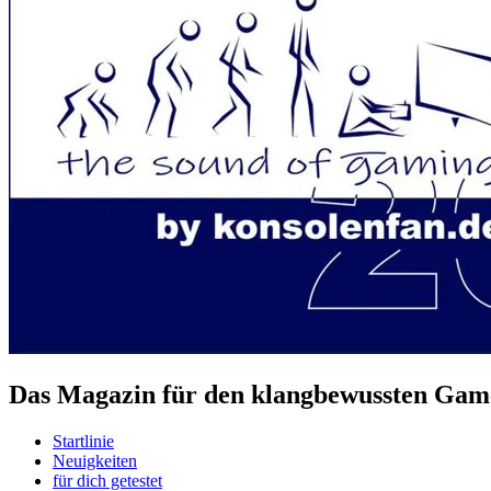
Das Magazin für den klangbewussten Game
Startlinie
Neuigkeiten
für dich getestet