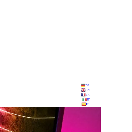
DE
EN
FR
IT
ES