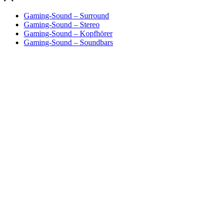
Gaming-Sound – Surround
Gaming-Sound – Stereo
Gaming-Sound – Kopfhörer
Gaming-Sound – Soundbars