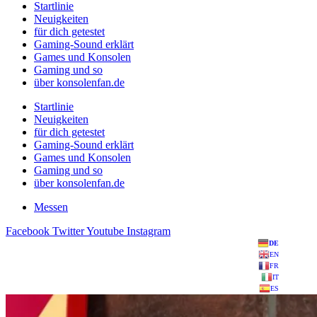
Startlinie
Neuigkeiten
für dich getestet
Gaming-Sound erklärt
Games und Konsolen
Gaming und so
über konsolenfan.de
Startlinie
Neuigkeiten
für dich getestet
Gaming-Sound erklärt
Games und Konsolen
Gaming und so
über konsolenfan.de
Messen
Facebook
Twitter
Youtube
Instagram
DE
EN
FR
IT
ES