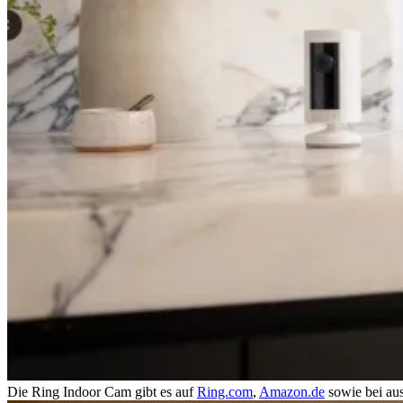
Die Ring Indoor Cam gibt es auf
Ring.com
,
Amazon.de
sowie bei aus