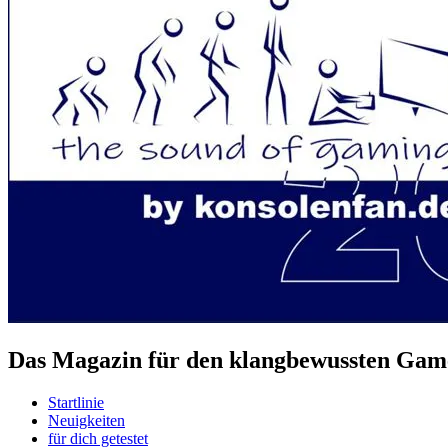
Das Magazin für den klangbewussten Game
Startlinie
Neuigkeiten
für dich getestet