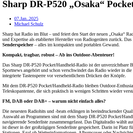
Sharp DR-P520 „Osaka“ Pocket/
07.Jan..2025
Michael Schulz
Sharp hat Radio im Blut – und feiert den Start der neuen „Osaka“ Ra
und Expertise als etablierter Hersteller von Radiogeräten zurück.
Senderspeicher
– alles im kompakten und portablen Gewand.
Kompakt, tragbar, robust – Ab ins Outdoor-Abenteuer!
Das Sharp DR-P520 Pocket/Handheld-Radio ist der unverzichtbare Begl
Sportnews angehört und schon verschwindet das Radio wieder in die H
integrierte Tastensperre vor versehentlichem Drücken der Knöpfe.
Mit dem DR-P520 Pocket/Handheld-Radio bleiben Outdoor-Enthusiaste
Teleskopantenne, die sich praktisch in wenigen Schritten wieder verst
FM, DAB oder DAB+ – warum nicht einfach alles?
Die neuesten Radiohits und -beats erklingen in beeindruckender Qua
Auswahl an Programmen sind mit dem Sharp DR-P520 Pocket/Handhel
navigierende Senderliste zusammengefasst. Das Digitalradio wählt aut
ist dieser in der großzügigen Senderliste gespeichert. Darin ist 
Stationen. Egal ob Wetterinformationen, Albumcover oder Nachrichten 