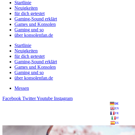
Startlinie
Neuigkeiten
für dich getestet
Gaming-Sound erklärt
Games und Konsolen
Gaming und so
über konsolenfan.de
Startlinie
Neuigkeiten
für dich getestet
Gaming-Sound erklärt
Games und Konsolen
Gaming und so
über konsolenfan.de
Messen
Facebook
Twitter
Youtube
Instagram
DE
EN
FR
IT
ES