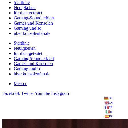
Startlinie
Neuigkeiten
für dich getestet
Gaming-Sound erklärt
Games und Konsolen
Gaming und so
über konsolenfan.de
Startlinie
Neuigkeiten
für dich getestet
Gaming-Sound erklärt
Games und Konsolen
Gaming und so
über konsolenfan.de
Messen
Facebook
Twitter
Youtube
Instagram
DE
EN
FR
IT
ES