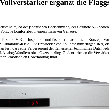
Vollverstärker ergänzt die Flaggs
 neuste Mitglied der japanischen Edelschmiede, der Soulnote A-3 bedie
 Vorzüge komfortabel in einem massiven Gehäuse.
e P-3 und M-3 als Inspiration und fusioniert, nach diesem Konzept, V
luminium-Kleid. Die Entwickler von Soulnote hinterfragen stets, ob
n fest, dass eine Verbesserung der gemessenen technischen Daten ledigl
l-Analog-Wandlern ohne Oversampling. Zudem arbeiten die Verstärker
chen, emotionalen Hörerfahrung führt.