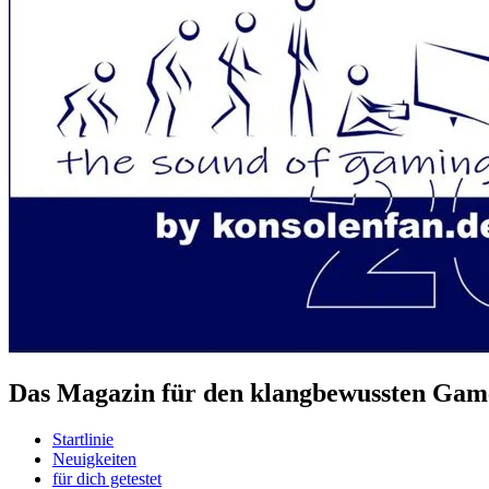
Das Magazin für den klangbewussten Game
Startlinie
Neuigkeiten
für dich getestet