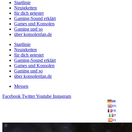
Startlinie
Neuigkeiten
für dich getestet
Gaming-Sound erklärt
Games und Konsolen
Gaming und so
über konsolenfan.de
Startlinie
Neuigkeiten
für dich getestet
Gaming-Sound erklärt
Games und Konsolen
Gaming und so
über konsolenfan.de
Messen
Facebook
Twitter
Youtube
Instagram
DE
EN
FR
IT
ES