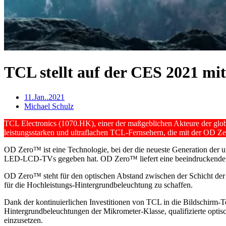
TCL stellt auf der CES 2021 m
11.Jan..2021
Michael Schulz
TCL Electronics (1070.HK), einer der maßgeblichen Akteure der gl
leistungsstarken und ultraflachen TCL-Fernsehern, die mit der OD Ze
OD Zero™ ist eine Technologie, bei der die neueste Generation der 
LED-LCD-TVs gegeben hat. OD Zero™ liefert eine beeindruckende Hel
OD Zero™ steht für den optischen Abstand zwischen der Schicht der 
für die Hochleistungs-Hintergrundbeleuchtung zu schaffen.
Dank der kontinuierlichen Investitionen von TCL in die Bildschirm
Hintergrundbeleuchtungen der Mikrometer-Klasse, qualifizierte optisch
einzusetzen.