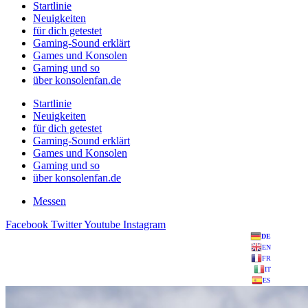
Startlinie
Neuigkeiten
für dich getestet
Gaming-Sound erklärt
Games und Konsolen
Gaming und so
über konsolenfan.de
Startlinie
Neuigkeiten
für dich getestet
Gaming-Sound erklärt
Games und Konsolen
Gaming und so
über konsolenfan.de
Messen
Facebook
Twitter
Youtube
Instagram
DE
EN
FR
IT
ES