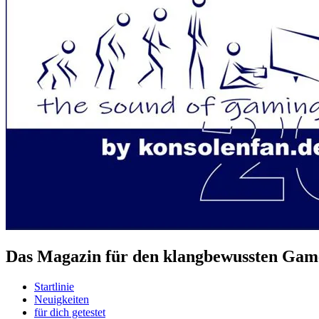
Das Magazin für den klangbewussten Game
Startlinie
Neuigkeiten
für dich getestet