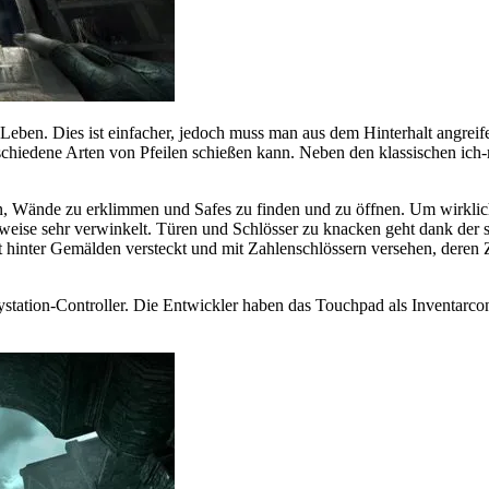
m Leben. Dies ist einfacher, jedoch muss man aus dem Hinterhalt angre
hiedene Arten von Pfeilen schießen kann. Neben den klassischen ich-m
n, Wände zu erklimmen und Safes zu finden und zu öffnen. Um wirklich 
weise sehr verwinkelt. Türen und Schlösser zu knacken geht dank der 
eist hinter Gemälden versteckt und mit Zahlenschlössern versehen, de
ystation-Controller. Die Entwickler haben das Touchpad als Inventarco