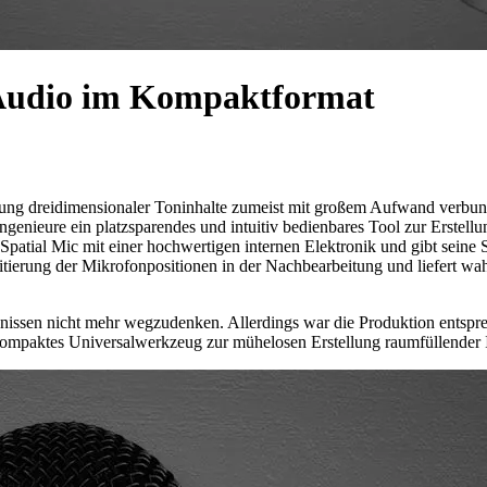
-Audio im Kompaktformat
ellung dreidimensionaler Toninhalte zumeist mit großem Aufwand verbu
genieure ein platzsparendes und intuitiv bedienbares Tool zur Erstell
patial Mic mit einer hochwertigen internen Elektronik und gibt seine
 Editierung der Mikrofonpositionen in der Nachbearbeitung und liefert w
issen nicht mehr wegzudenken. Allerdings war die Produktion entspr
 kompaktes Universalwerkzeug zur mühelosen Erstellung raumfüllender 