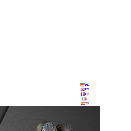
DE
EN
FR
IT
ES