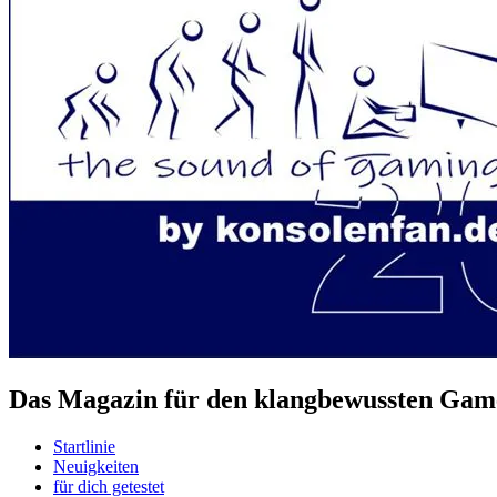
Das Magazin für den klangbewussten Game
Startlinie
Neuigkeiten
für dich getestet