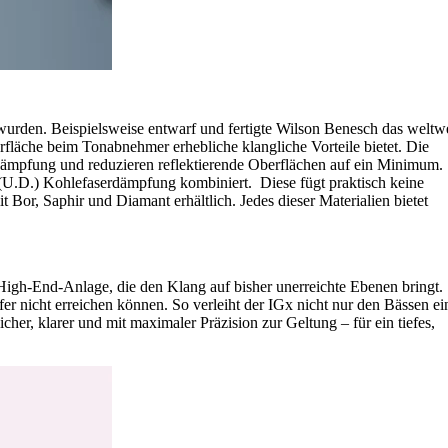
urden. Beispielsweise entwarf und fertigte Wilson Benesch das weltwe
läche beim Tonabnehmer erhebliche klangliche Vorteile bietet. Die
Dämpfung und reduzieren reflektierende Oberflächen auf ein Minimum.
r (U.D.) Kohlefaserdämpfung kombiniert. Diese fügt praktisch keine
Bor, Saphir und Diamant erhältlich. Jedes dieser Materialien bietet
 High-End-Anlage, die den Klang auf bisher unerreichte Ebenen bringt.
er nicht erreichen können. So verleiht der IGx nicht nur den Bässen ei
her, klarer und mit maximaler Präzision zur Geltung – für ein tiefes,