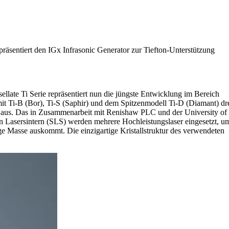
räsentiert den IGx Infrasonic Generator zur Tiefton-Unterstützung
late Ti Serie repräsentiert nun die jüngste Entwicklung im Bereich
it Ti-B (Bor), Ti-S (Saphir) und dem Spitzenmodell Ti-D (Diamant) dr
e aus. Das in Zusammenarbeit mit Renishaw PLC und der University of
n Lasersintern (SLS) werden mehrere Hochleistungslaser eingesetzt, u
ge Masse auskommt. Die einzigartige Kristallstruktur des verwendeten