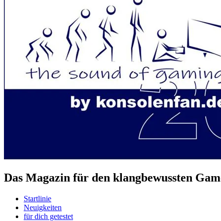
Das Magazin für den klangbewussten Game
Startlinie
Neuigkeiten
für dich getestet