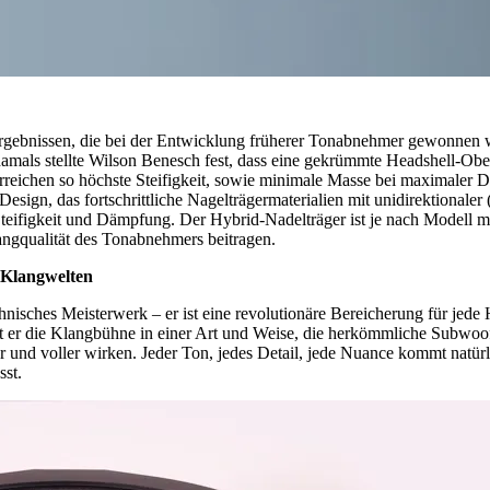
rgebnissen, die bei der Entwicklung früherer Tonabnehmer gewonnen w
als stellte Wilson Benesch fest, dass eine gekrümmte Headshell-Oberf
rreichen so höchste Steifigkeit, sowie minimale Masse bei maximaler 
sign, das fortschrittliche Nagelträgermaterialien mit unidirektionale
teifigkeit und Dämpfung. Der Hybrid-Nadelträger ist je nach Modell mit 
angqualität des Tonabnehmers beitragen.
 Klangwelten
hnisches Meisterwerk – er ist eine revolutionäre Bereicherung für jede
rt er die Klangbühne in einer Art und Weise, die herkömmliche Subwoof
und voller wirken. Jeder Ton, jedes Detail, jede Nuance kommt natürlic
sst.