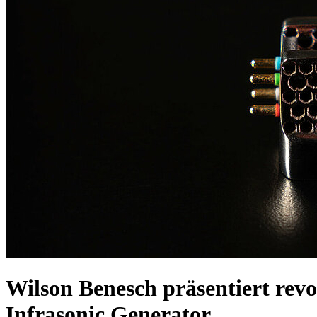
Wilson Benesch präsentiert rev
Infrasonic Generator