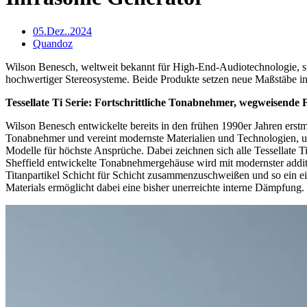
05.Dez..2024
Quandoz
Wilson Benesch, weltweit bekannt für High-End-Audiotechnologie, ste
hochwertiger Stereosysteme. Beide Produkte setzen neue Maßstäbe in
Tessellate Ti Serie: Fortschrittliche Tonabnehmer, wegweisende 
Wilson Benesch entwickelte bereits in den frühen 1990er Jahren erst
Tonabnehmer und vereint modernste Materialien und Technologien, um 
Modelle für höchste Ansprüche. Dabei zeichnen sich alle Tessellate
Sheffield entwickelte Tonabnehmergehäuse wird mit modernster addit
Titanpartikel Schicht für Schicht zusammenzuschweißen und so ein ei
Materials ermöglicht dabei eine bisher unerreichte interne Dämpfung.