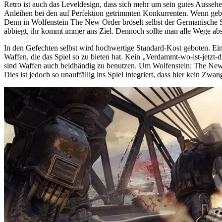
Retro ist auch das Leveldesign, dass sich mehr um sein gutes Aussehe
Anleihen bei den auf Perfektion getrimmten Konkurrenten. Wenn geball
Denn in Wolfenstein The New Order bröselt selbst der Germanische Sup
abbiegt, ihr kommt immer ans Ziel. Dennoch sollte man alle Wege abs
In den Gefechten selbst wird hochwertige Standard-Kost geboten. Ein
Waffen, die das Spiel so zu bieten hat. Kein „Verdammt-wo-ist-jetzt
sind Waffen auch beidhändig zu benutzen. Um Wolfenstein: The New Or
Dies ist jedoch so unauffällig ins Spiel integriert, dass hier kein Zw