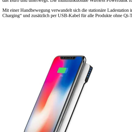
das Büro und unterwegs: Die multifunktionale Wireless Powerbank fun
Mit einer Handbewegung verwandelt sich die stationäre Ladestation i
Charging“ und zusätzlich per USB-Kabel für alle Produkte ohne Qi-