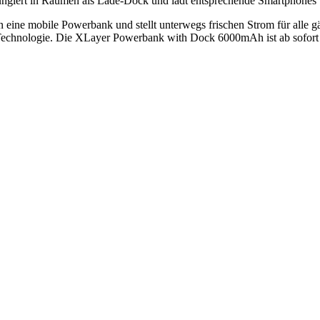
giert in Räumen als Lade-Dock und lädt entsprechende Smartphones und 
n eine mobile Powerbank und stellt unterwegs frischen Strom für alle 
Technologie. Die XLayer Powerbank with Dock 6000mAh ist ab sofort 