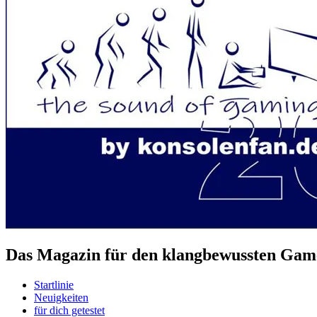
Das Magazin für den klangbewussten Game
Startlinie
Neuigkeiten
für dich getestet