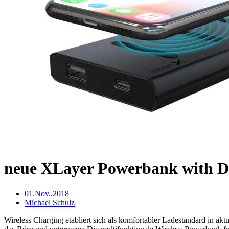
neue XLayer Powerbank with D
01.Nov..2018
Michael Schulz
Wireless Charging etabliert sich als komfortabler Ladestandard in 