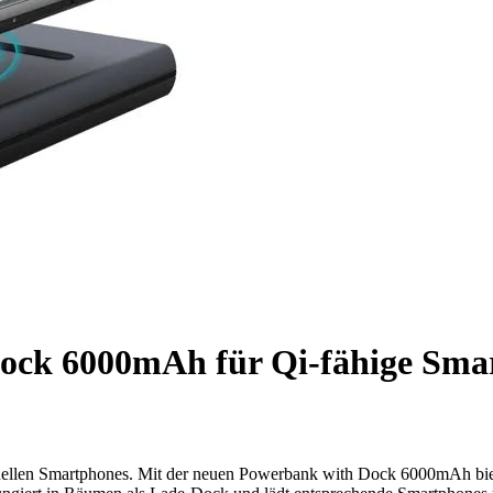
ock 6000mAh für Qi-fähige Sma
aktuellen Smartphones. Mit der neuen Powerbank with Dock 6000mAh bie