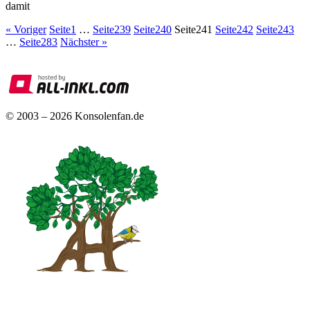
damit
« Voriger
Seite
1
…
Seite
239
Seite
240
Seite
241
Seite
242
Seite
243
…
Seite
283
Nächster »
© 2003 – 2026 Konsolenfan.de