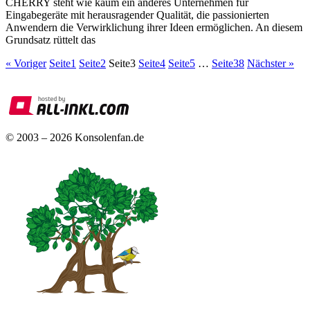
CHERRY steht wie kaum ein anderes Unternehmen für
Eingabegeräte mit herausragender Qualität, die passionierten
Anwendern die Verwirklichung ihrer Ideen ermöglichen. An diesem
Grundsatz rüttelt das
« Voriger
Seite
1
Seite
2
Seite
3
Seite
4
Seite
5
…
Seite
38
Nächster »
© 2003 – 2026 Konsolenfan.de