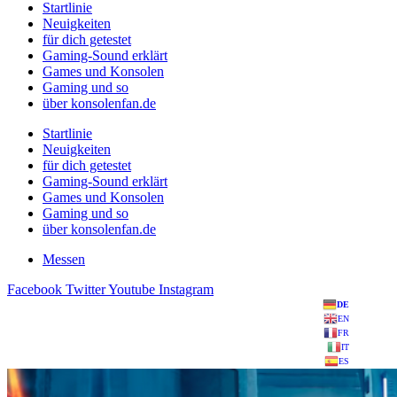
Startlinie
Neuigkeiten
für dich getestet
Gaming-Sound erklärt
Games und Konsolen
Gaming und so
über konsolenfan.de
Startlinie
Neuigkeiten
für dich getestet
Gaming-Sound erklärt
Games und Konsolen
Gaming und so
über konsolenfan.de
Messen
Facebook
Twitter
Youtube
Instagram
DE
EN
FR
IT
ES